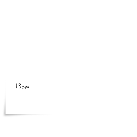
​亜種
​体長
13cm