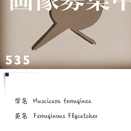
535
学名/英名
学名
Muscicapa ferruginea
英名
Ferruginous Flycatcher