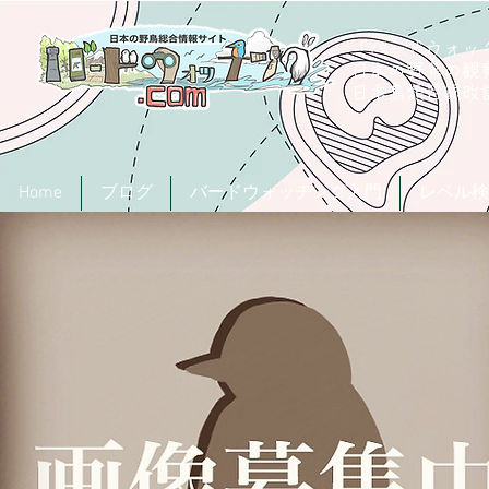
「バードウォッチ
日本の野鳥の観
​日本鳥類目録
Home
ブログ
バードウォッチング入門
レベル検