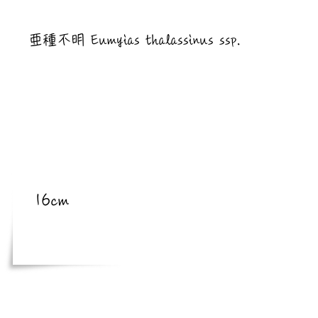
​亜種
亜種不明 Eumyias thalassinus ssp.
​体長
16cm