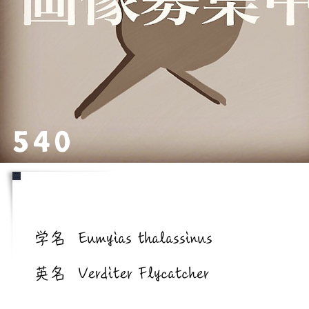
540
学名/英名
学名
Eumyias thalassinus
英名
Verditer Flycatcher