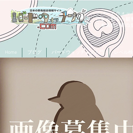
「バードウォッチ
日本の野鳥の観
​日本鳥類目録
Home
ブログ
バードウォッチング入門
レベル検