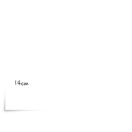
​亜種
​体長
14cm