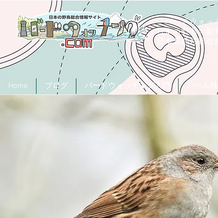
「バードウォッチ
日本の野鳥の観
​日本鳥類目録
Home
ブログ
バードウォッチング入門
レベル検