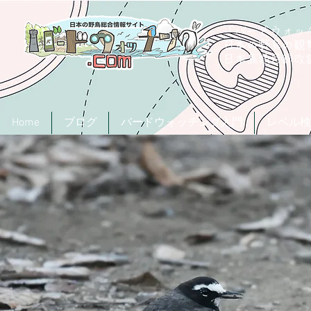
「バードウォッチ
日本の野鳥の観
​日本鳥類目録
Home
ブログ
バードウォッチング入門
レベル検