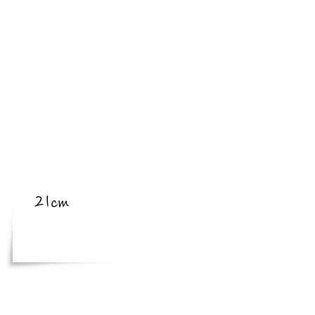
​亜種
​体長
21cm