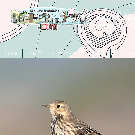
「バードウォッチ
日本の野鳥の観
​日本鳥類目録
Home
ブログ
バードウォッチング入門
レベル検