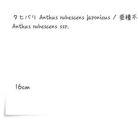
​亜種
タヒバリ Anthus rubescens japonicus / 亜種
Anthus rubescens ssp.
​体長
16cm