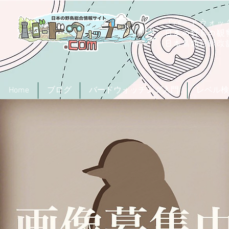
「バードウォッチ
日本の野鳥の観
​日本鳥類目録
Home
ブログ
バードウォッチング入門
レベル検