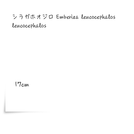
​亜種
シラガホオジロ Emberiza leucocephalos
leucocephalos
​体長
17cm