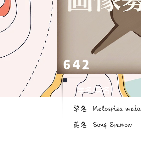
642
学名/英名
学名
Melospiza melo
英名
Song Sparrow