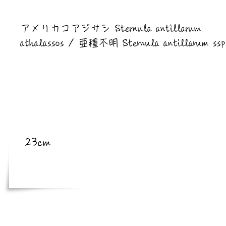
​亜種
アメリカコアジサシ Sternula antillarum
athalassos / 亜種不明 Sternula antillarum ssp
​体長
23cm