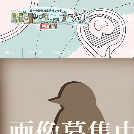
「バードウォッチ
日本の野鳥の観
​日本鳥類目録
Home
ブログ
バードウォッチング入門
レベル検