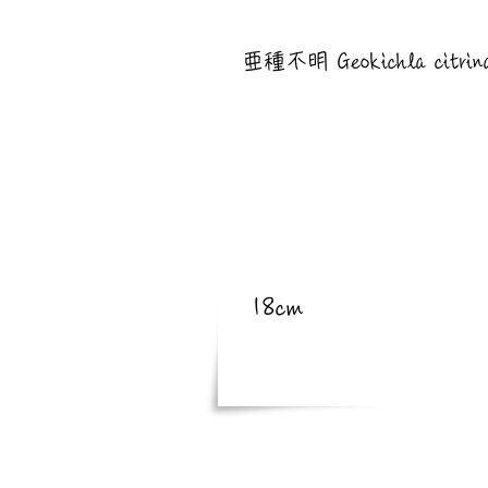
​亜種
亜種不明 Geokichla citrina
​体長
18cm