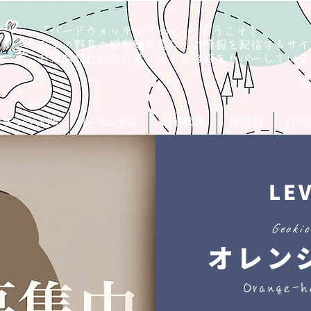
「バードウォッチング.com」へようこそ！
日本の野鳥の観察難易度などの情報を配信するサイ
​日本鳥類目録改訂第７版と第８版
をカバーしていま
ッチング入門
レベル検索
名前検索
種類別
For
LE
Geokic
オレン
Orange-h