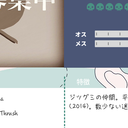
平均評価 5 /5
オス
メス
特徴
ジツグミの仲間。平島
na
(2014)。数少ない
Thrush