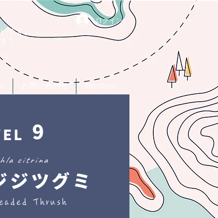
ログイン
トです。
す！
um
お問い合わせ
Members
9
VEL
hla citrina
ジジツグミ
eaded Thrush