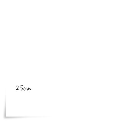
​亜種
​体長
25cm