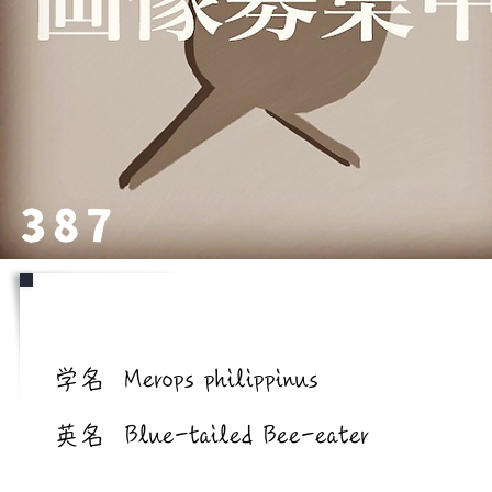
387
学名/英名
学名
Merops philippinus
英名
Blue-tailed Bee-eater