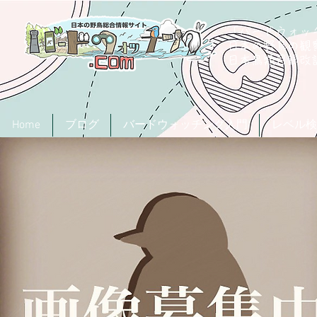
「バードウォッチ
日本の野鳥の観
​日本鳥類目録
Home
ブログ
バードウォッチング入門
レベル検