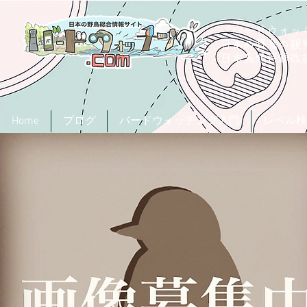
「バードウォッチ
日本の野鳥の観
​日本鳥類目録
Home
ブログ
バードウォッチング入門
レベル検