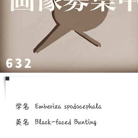
632
学名/英名
学名
Emberiza spodocephala
英名
Black-faced Bunting