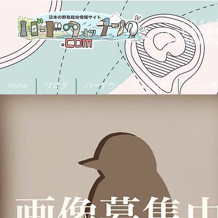
「バードウォッチ
日本の野鳥の観
​日本鳥類目録
Home
ブログ
バードウォッチング入門
レベル検