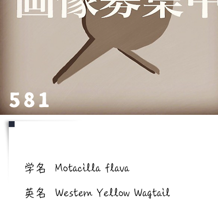
581
学名/英名
学名
Motacilla flava
英名
Western Yellow Wagtail