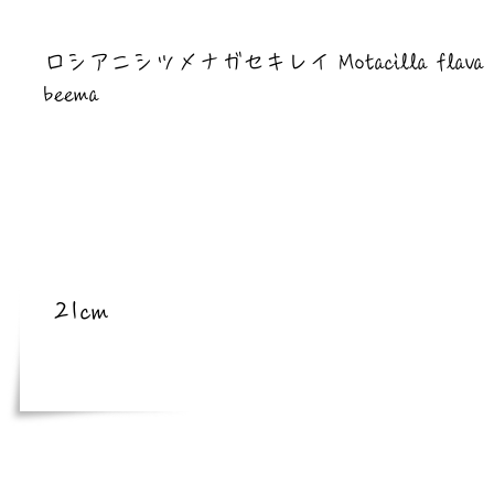
​亜種
ロシアニシツメナガセキレイ Motacilla flava
beema
​体長
21cm