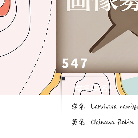
547
学名/英名
学名
Larvivora namiy
英名
Okinawa Robin