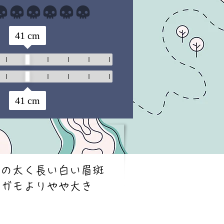
まだ評価はありません
41
cm
41
cm
上の太く長い白い眉斑
コガモよりやや大き