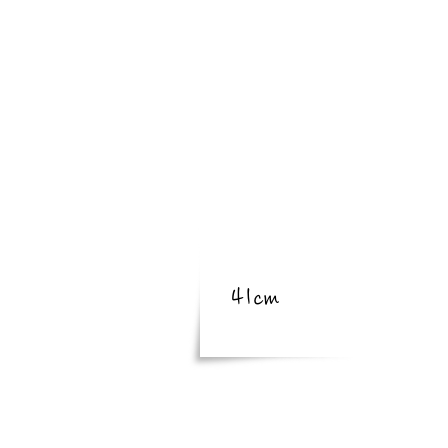
​亜種
​体長
体長
41cm