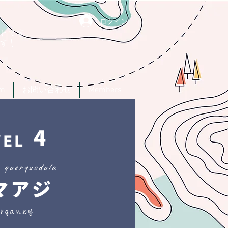
ログイン
トです。
す！
um
お問い合わせ
Members
4
VEL
 querquedula
マアジ
rganey