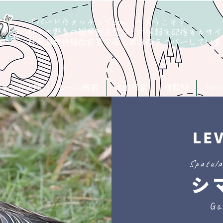
「バードウォッチング.com」へようこそ！
日本の野鳥の観察難易度などの情報を配信するサイ
​日本鳥類目録改訂第７版と第８版
をカバーしていま
ッチング入門
レベル検索
名前検索
種類別
For
LE
Spatula
シ
Ga