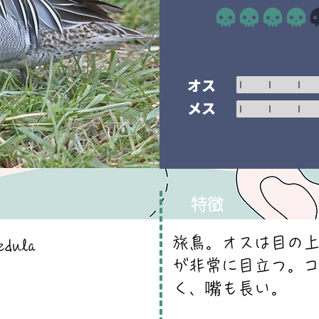
平均評価 4 /5
オス
メス
特徴
旅鳥。オスは目の
edula
が非常に目立つ。
く、嘴も長い。