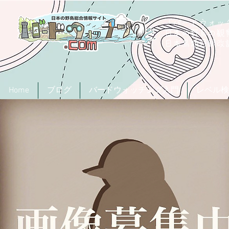
「バードウォッチ
日本の野鳥の観
​日本鳥類目録
Home
ブログ
バードウォッチング入門
レベル検