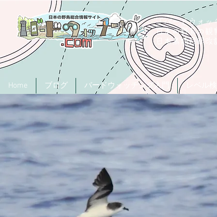
「バードウォッチ
日本の野鳥の観
​日本鳥類目録
Home
ブログ
バードウォッチング入門
レベル検