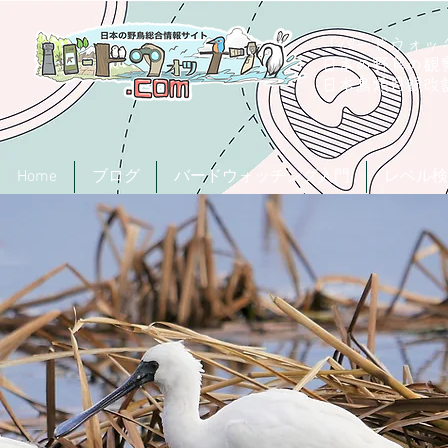
「バードウォッチ
日本の野鳥の観
​日本鳥類目録
Home
ブログ
バードウォッチング入門
レベル検