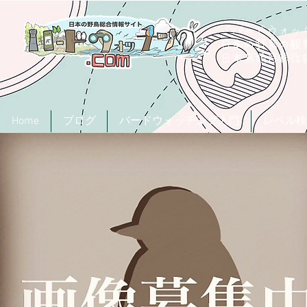
「バードウォッチ
日本の野鳥の観
​日本鳥類目録
Home
ブログ
バードウォッチング入門
レベル検