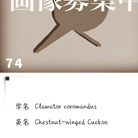
74
学名/英名
学名
Clamator coromandus
英名
Chestnut-winged Cuckoo