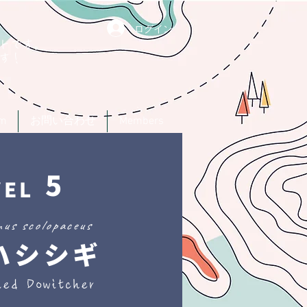
ログイン
トです。
す！
um
お問い合わせ
Members
5
VEL
us scolopaceus
ハシシギ
led Dowitcher