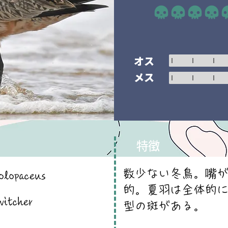
平均評価 5 /5
オス
メス
特徴
数少ない冬鳥。嘴
olopaceus
的。夏羽は全体的に
witcher
型の斑がある。