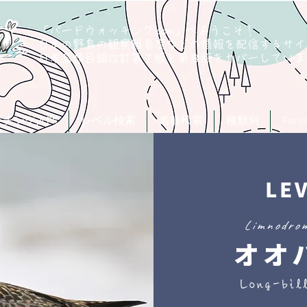
「バードウォッチング.com」へようこそ！
日本の野鳥の観察難易度などの情報を配信するサイ
​日本鳥類目録改訂第７版と第８版
をカバーしていま
ッチング入門
レベル検索
名前検索
種類別
For
LE
Limnodrom
オオ
Long-bil