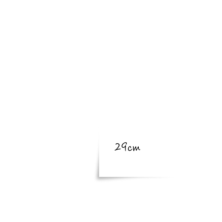
​亜種
​体長
体長
29cm