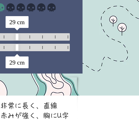
まだ評価はありません
29
cm
29
cm
が非常に長く、直線
赤みが強く、胸にU字