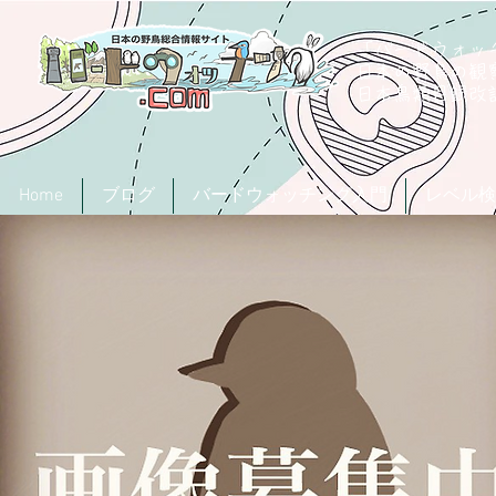
「バードウォッチ
日本の野鳥の観
​日本鳥類目録
Home
ブログ
バードウォッチング入門
レベル検