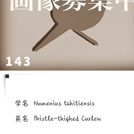
143
学名/英名
学名
Numenius tahitiensis
英名
Bristle-thighed Curlew