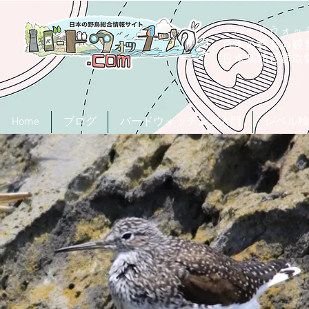
「バードウォッチ
日本の野鳥の観
​日本鳥類目録
Home
ブログ
バードウォッチング入門
レベル検