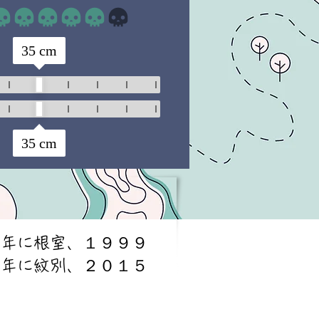
平均評価 4 /5
35
cm
35
cm
０年に根室、１９９９
７年に紋別、２０１５