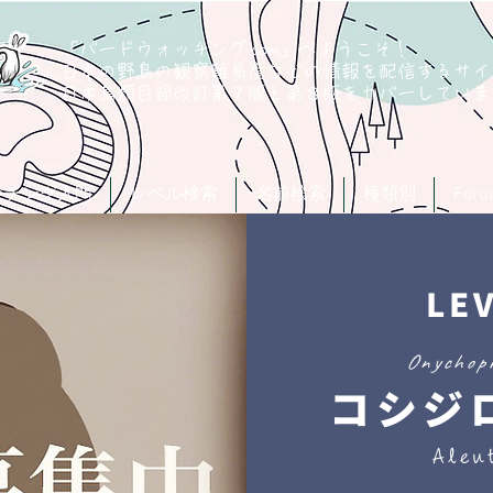
「バードウォッチング.com」へようこそ！
日本の野鳥の観察難易度などの情報を配信するサイ
​日本鳥類目録改訂第７版と第８版
をカバーしていま
ッチング入門
レベル検索
名前検索
種類別
For
LE
Onychopr
コシジ
Aleu