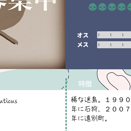
平均評価 5 /5
オス
メス
特徴
稀な迷鳥。１９９
uticus
年に石狩、２００
年に遠別町。