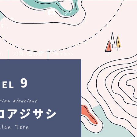
ログイン
トです。
す！
um
お問い合わせ
Members
9
VEL
ion aleuticus
ロアジサシ
tian Tern