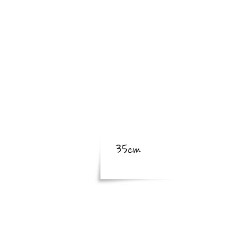
​亜種
​体長
体長
35cm