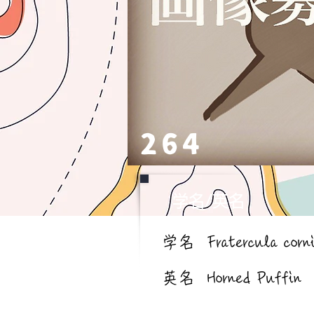
264
学名/英名
学名
Fratercula corn
英名
Horned Puffin