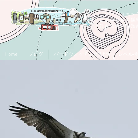
「バードウォッチ
日本の野鳥の観
​日本鳥類目録
Home
ブログ
バードウォッチング入門
レベル検