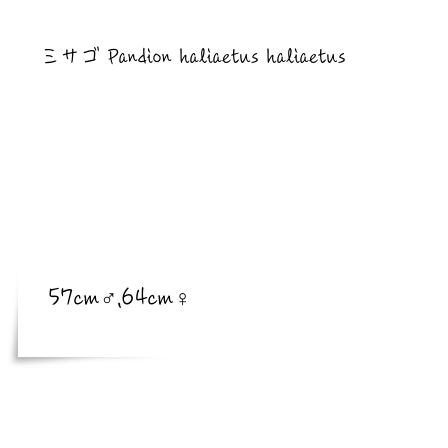
​亜種
ミサゴ Pandion haliaetus haliaetus
​体長
体長
57cm♂,64cm♀