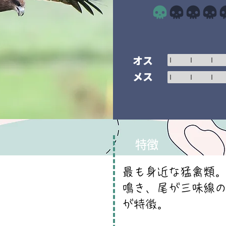
平均評価 1 /5
オス
メス
特徴
最も身近な猛禽類
鳴き、尾が三味線の
が特徴。