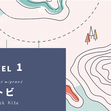
ログイン
トです。
す！
um
お問い合わせ
Members
1
VEL
us migrans
トビ
ck Kite