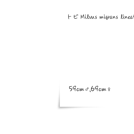
​亜種
トビ Milvus migrans linea
​体長
体長
59cm♂,69cm♀