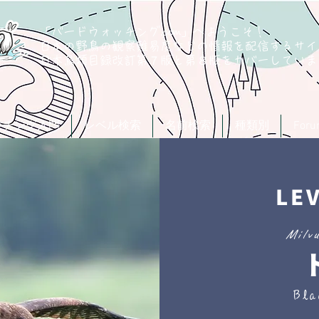
「バードウォッチング.com」へようこそ！
日本の野鳥の観察難易度などの情報を配信するサイ
​日本鳥類目録改訂第７版と第８版
をカバーしていま
ッチング入門
レベル検索
名前検索
種類別
For
LE
Milv
Bla