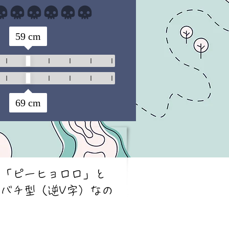
まだ評価はありません
59
cm
69
cm
。「ピーヒョロロ」と
バチ型（逆V字）なの