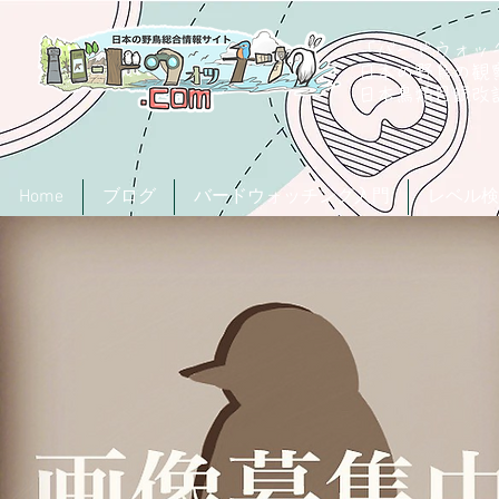
「バードウォッチ
日本の野鳥の観
​日本鳥類目録
Home
ブログ
バードウォッチング入門
レベル検