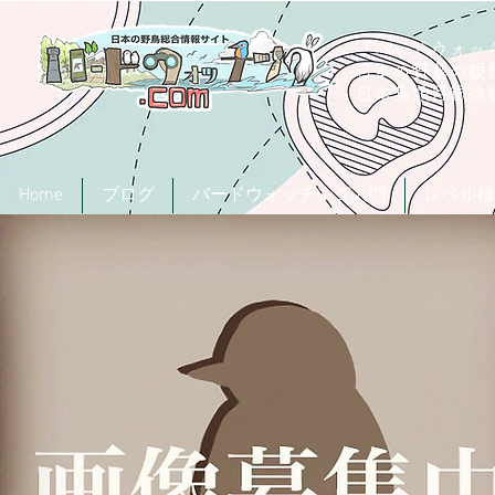
「バードウォッチ
日本の野鳥の観
​日本鳥類目録
Home
ブログ
バードウォッチング入門
レベル検