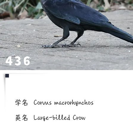
436
学名/英名
学名
Corvus macrorhynchos
英名
Large-billed Crow