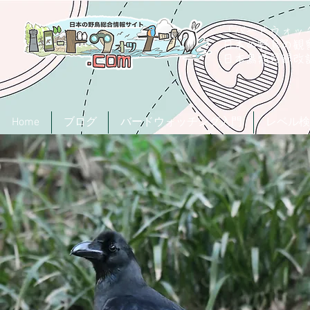
「バードウォッチ
日本の野鳥の観
​日本鳥類目録
Home
ブログ
バードウォッチング入門
レベル検