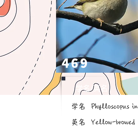
469
学名/英名
学名
Phylloscopus in
英名
Yellow-browed 