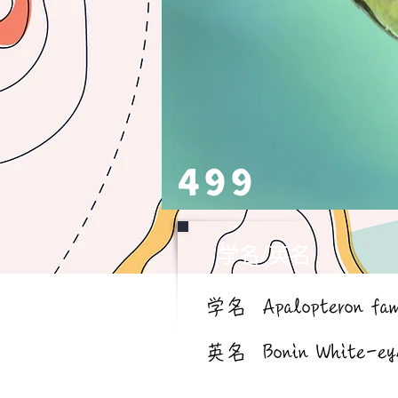
499
学名/英名
学名
Apalopteron fam
英名
Bonin White-ey