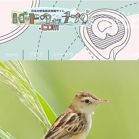
「バードウォッチ
日本の野鳥の観
​日本鳥類目録
Home
ブログ
バードウォッチング入門
レベル検