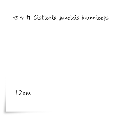
​亜種
セッカ Cisticola juncidis brunniceps
​体長
体長
12cm