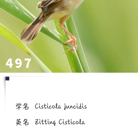
497
学名/英名
学名
Cisticola juncidis
英名
Zitting Cisticola