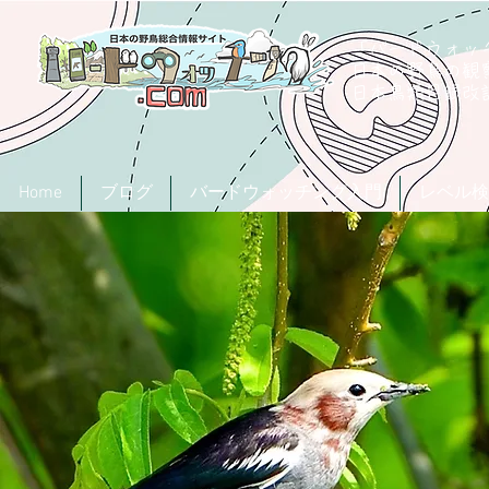
「バードウォッチ
日本の野鳥の観
​日本鳥類目録
Home
ブログ
バードウォッチング入門
レベル検