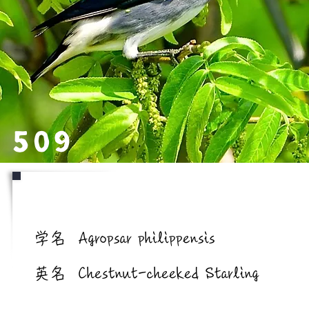
509
学名/英名
学名
Agropsar philippensis
英名
Chestnut-cheeked Starling