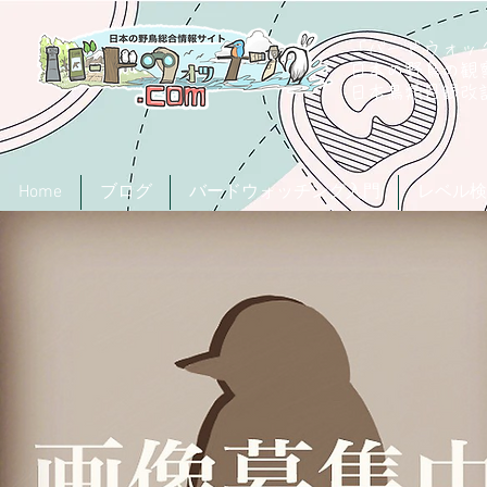
「バードウォッチ
日本の野鳥の観
​日本鳥類目録
Home
ブログ
バードウォッチング入門
レベル検