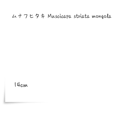
​亜種
ムナフヒタキ Muscicapa striata mongola
​体長
体長
14cm