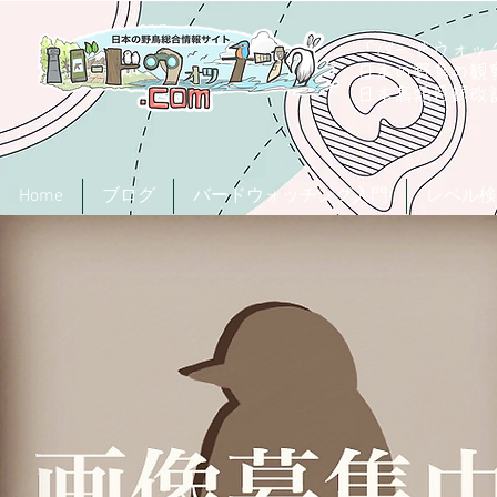
「バードウォッチ
日本の野鳥の観
​日本鳥類目録
Home
ブログ
バードウォッチング入門
レベル検