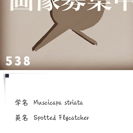
538
学名/英名
学名
Muscicapa striata
英名
Spotted Flycatcher