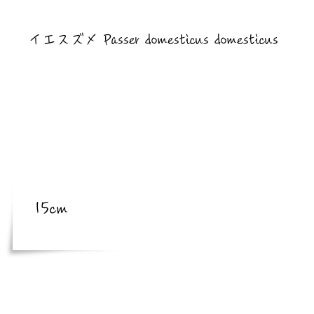
​亜種
イエスズメ Passer domesticus domesticus
​体長
体長
15cm