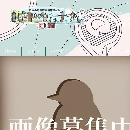
「バードウォッチ
日本の野鳥の観
​日本鳥類目録
Home
ブログ
バードウォッチング入門
レベル検