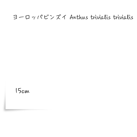
​亜種
ヨーロッパビンズイ Anthus trivialis trivialis
​体長
体長
15cm