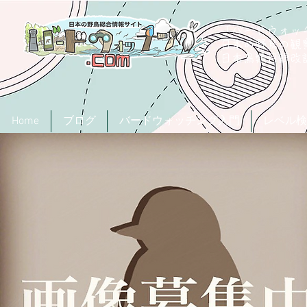
「バードウォッチ
日本の野鳥の観
​日本鳥類目録
Home
ブログ
バードウォッチング入門
レベル検