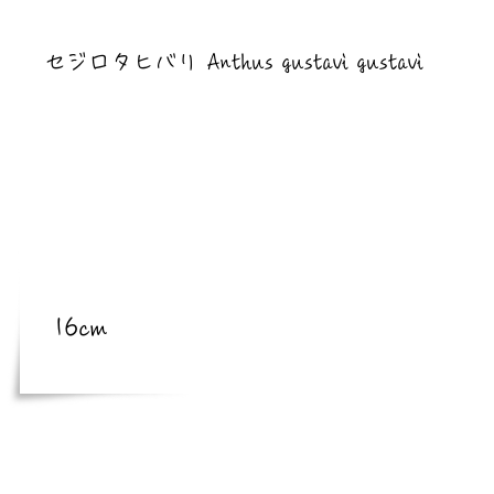
​亜種
セジロタヒバリ Anthus gustavi gustavi
​体長
体長
16cm