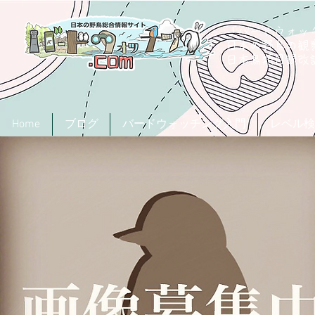
「バードウォッチ
日本の野鳥の観
​日本鳥類目録
Home
ブログ
バードウォッチング入門
レベル検