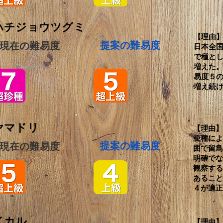
ハチジョウツグミ
【理由
​提案の難易度
現在の難易度
日本全
で種と
増えた
易度５
増え続
ヤマドリ
【理由
亜種に
​提案の難易度
現在の難易度
囲で留
明確で
観察す
あるこ
４が適
イカル
【理由