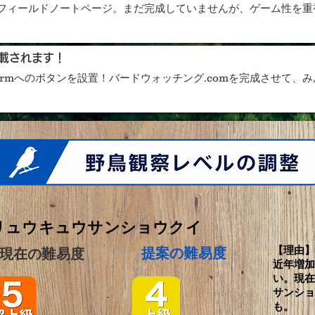
フィールドノートページ。まだ完成していませんが、ゲーム性を重
載されます！
rmへのボタンを設置！バードウォッチング.comを完成させて、み
リュウキュウサンショウクイ
【理由
​提案の難易度
現在の難易度
近年増
い。​現
サンシ
も。