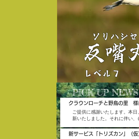
​ソリハシ
反嘴
レベル７
​PICK UP NEWS
クラウンローチと野鳥の里 様
ご提供に感謝いたします。本日
新いたしました。それに伴い、
新サービス「トリズカン」（仮