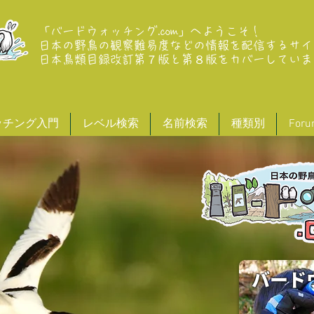
「バードウォッチング.com」へようこそ！
日本の野鳥の観察難易度などの情報を配信するサイ
​日本鳥類目録改訂第７版と第８版
をカバーしていま
ッチング入門
レベル検索
名前検索
種類別
For
バード