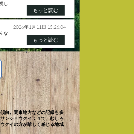
視し
もっと読む
2026年1月11日 15:26:04
んな
もっと読む
】
加傾向。関東地方などの記録も多
在サンショウクイ：４で、むしろ
ョウクイの方が珍しく感じる地域