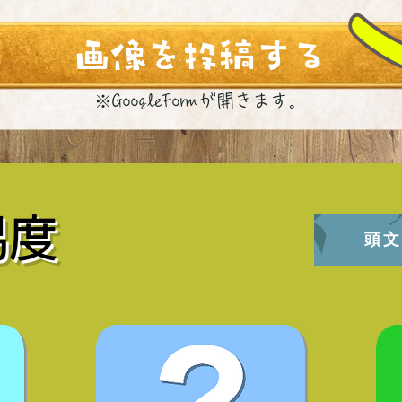
画像を投稿する
​※GoogleFormが開きます。
易度
頭