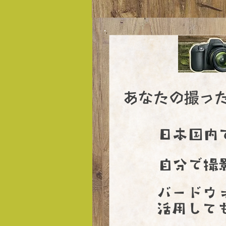
あなたの撮っ
日本国内
自分で撮
​バードウ
活用して