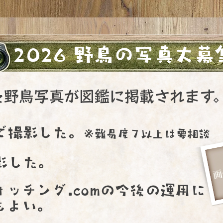
2026 野鳥の写真大募
た野鳥写真が図鑑に掲載されます
で撮影した。
※難易度７以上は要相談
影した。
ォッチング.comの今後の運用に
もよい。