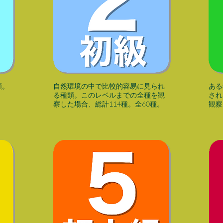
類。
自然環境の中で比較的容易に見られ
​あ
。
る種類。このレベルまでの全種を観
され
察した場合、総計114種。全60種。
観察