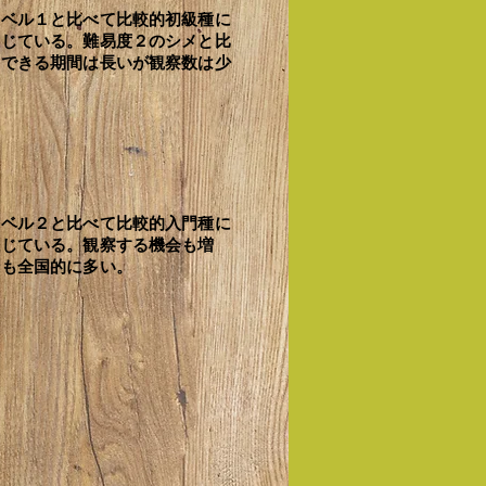
レベル１と比べて比較的初級種に
感じている。難易度２のシメと比
察できる期間は長いが観察数は少
】
レベル２と比べて比較的入門種に
感じている。観察する機会も増
録も全国的に多い。