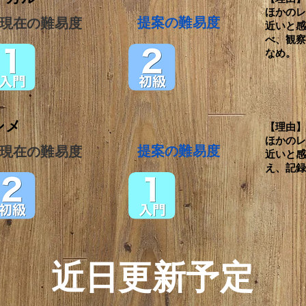
ほかの
​提案の難易度
現在の難易度
近いと
べ、観
なめ。
シメ
【理由
ほかの
​提案の難易度
現在の難易度
近いと
え、記
近日更新予定