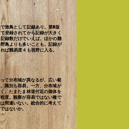
】
国で旅鳥として記録あり。第8版
して登録されてから記録が大きく
。記録数だけでいえば、ほかの難
の野鳥よりも多いことも。記録が
ければ難易度４も視野に入る。
】
よって分布域が異なるが、広い範
鳥。識別も容易。一方、分布域が
なく、たまたま林道付近の個体を
る程度。観察が容易ではない種で
とは間違いない。総合的に考えて
正ではないか。
】