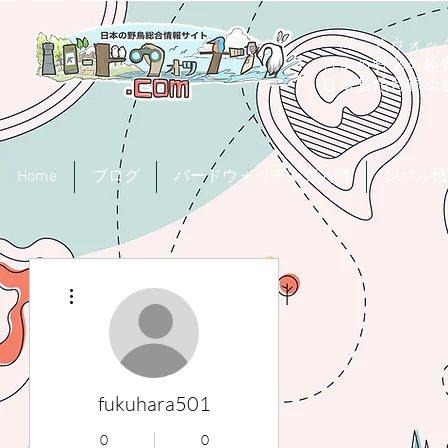
「バードウォッチ
日本の野鳥の観
​日本鳥類目録
Home
ブログ
バードウォッチング入門
レベル検
その他
fukuhara501
0
0