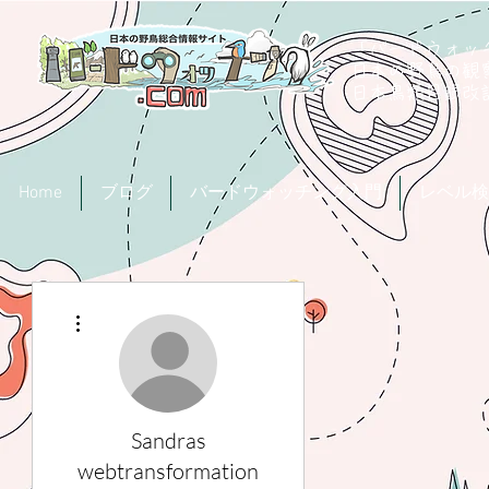
「バードウォッチ
日本の野鳥の観
​日本鳥類目録
Home
ブログ
バードウォッチング入門
レベル検
その他
Sandras
webtransformation