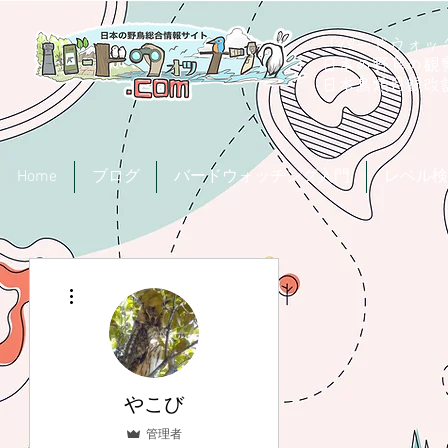
「バードウォッチ
日本の野鳥の観
​日本鳥類目録
Home
ブログ
バードウォッチング入門
レベル検
その他
やこび
管理者